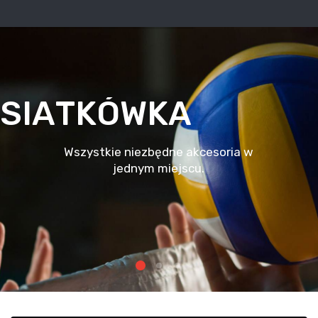
S
I
A
T
K
Ó
W
K
A
W
s
z
y
s
t
k
i
e
n
i
e
z
b
ę
d
n
e
a
k
c
e
s
o
r
i
a
w
j
e
d
n
y
m
m
i
e
j
s
c
u
.