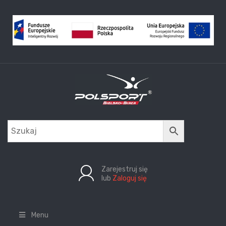
Zarejestruj się
lub
Zaloguj się
Menu