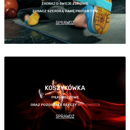
ZADBAJ O SWOJE ZDROWIE
ZOBACZ SZEROKĄ GAMĘ PRODUKTÓW
SPRAWDŹ
KOSZYKÓWKA
PIŁKI MECZOWE
ORAZ POZOSTAŁE RZECZY
W PROMOCJI
SPRAWDŹ