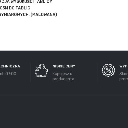
CJA WYSOKOŚCI TABLICY
,05M DO TABLIC
WYMIAROWYCH, (MALOWANA)
ECHNICZNA
NISKIE CENY
WYP
ch 07:00-
Kupujesz u
Skor
producenta
prom