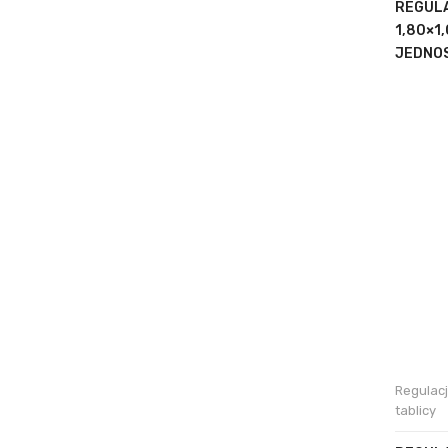
REGULA
1,80×1
JEDNOS
Regulac
tablicy