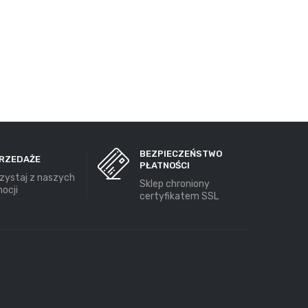
BEZPIECZEŃSTWO
RZEDAŻE
PŁATNOŚCI
zystaj z naszych
Sklep chroniony
ocji
certyfikatem SSL