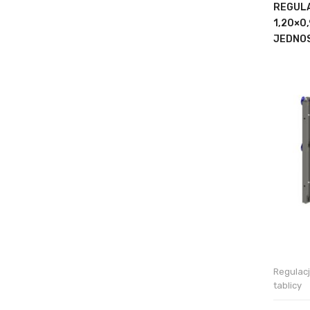
REGULA
1,20×0
JEDNOS
Regulac
tablicy