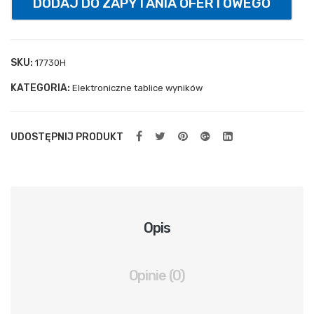
DODAJ DO ZAPYTANIA OFERTOWEGO
uch
ylna
spr
SKU:
17730H
ężn
KATEGORIA:
Elektroniczne tablice wyników
ow
a
UDOSTĘPNIJ PRODUKT
Opis
Opinie (0)