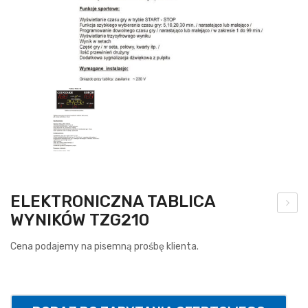
ELEKTRONICZNA TABLICA
WYNIKÓW TZG210
brę
cz
Cena podajemy na pisemną prośbę klienta.
do
kos
za