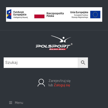
Zarejestruj się
lub
Zaloguj się
Menu