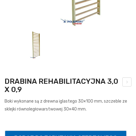
DRABINA REHABILITACYJNA 3,0
X 0,9
brę
cz
Boki wykonane są z drewna iglastego 30×100 mm, szczeble ze
do
sklejki równoległowarstwowej 30×40 mm.
kos
za
uch