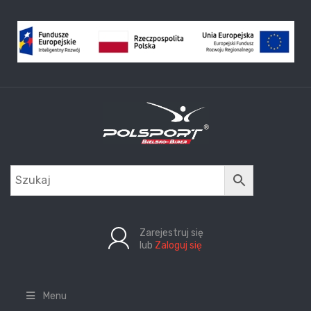
Zarejestruj się
lub
Zaloguj się
Menu