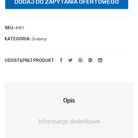
DODAJ DO ZAPYTANIA OFERTOWEGO
ylna
spr
ężn
SKU:
8157
ow
KATEGORIA:
Drabiny
a
UDOSTĘPNIJ PRODUKT
Opis
Informacje dodatkowe