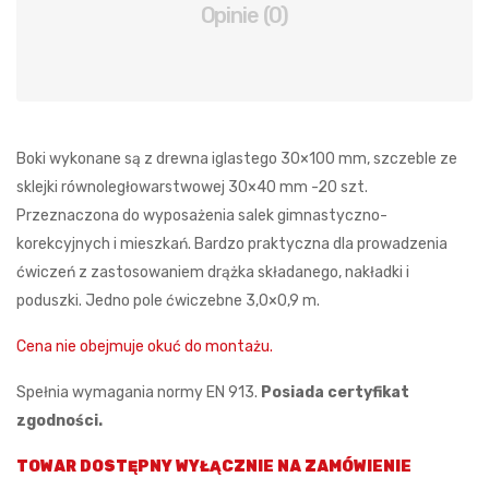
Opinie (0)
Boki wykonane są z drewna iglastego 30×100 mm, szczeble ze
sklejki równoległowarstwowej 30×40 mm -20 szt.
Przeznaczona do wyposażenia salek gimnastyczno-
korekcyjnych i mieszkań. Bardzo praktyczna dla prowadzenia
ćwiczeń z zastosowaniem drążka składanego, nakładki i
poduszki. Jedno pole ćwiczebne 3,0×0,9 m.
Cena nie obejmuje okuć do montażu.
Spełnia wymagania normy EN 913.
Posiada certyfikat
zgodności.
TOWAR DOSTĘPNY WYŁĄCZNIE NA ZAMÓWIENIE