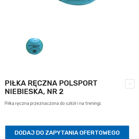
PIŁKA RĘCZNA POLSPORT
NIEBIESKA, NR 2
brę
cz
Piłka ręczna przeznaczona do szkół i na treningi.
do
kos
za
DODAJ DO ZAPYTANIA OFERTOWEGO
uch