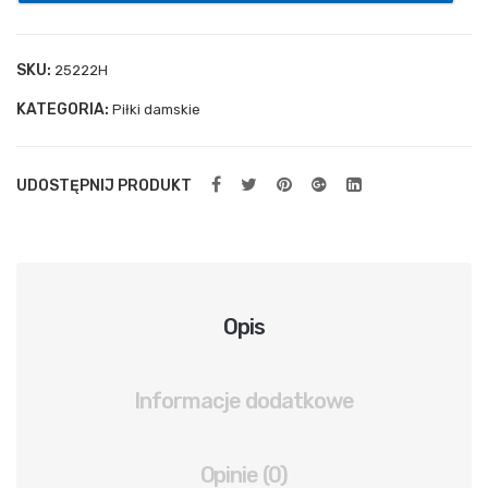
ylna
spr
SKU:
25222H
ężn
KATEGORIA:
Piłki damskie
ow
a
UDOSTĘPNIJ PRODUKT
Opis
Informacje dodatkowe
Opinie (0)