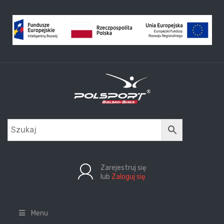
Zarejestruj się
lub
Zaloguj się
Menu