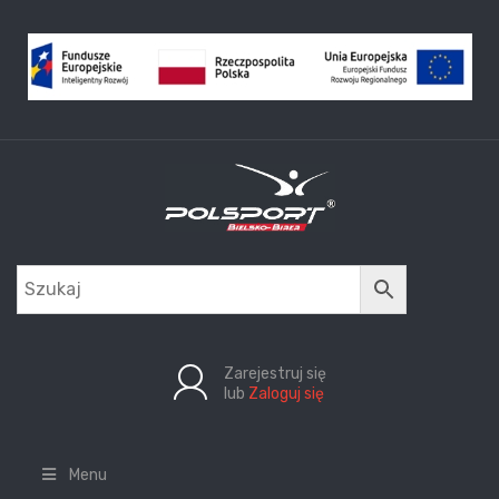
Zarejestruj się
lub
Zaloguj się
Menu