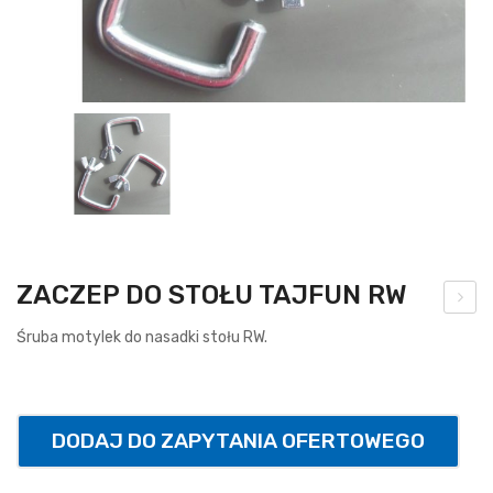
ZACZEP DO STOŁU TAJFUN RW
brę
Śruba motylek do nasadki stołu RW.
cz
do
kos
DODAJ DO ZAPYTANIA OFERTOWEGO
za
uch