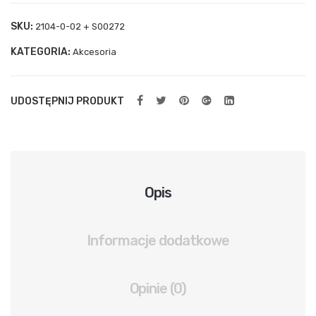
ylna
SKU:
2104-0-02 + S00272
spr
KATEGORIA:
ężn
Akcesoria
ow
a
UDOSTĘPNIJ PRODUKT
Opis
Informacje dodatkowe
Opinie (0)