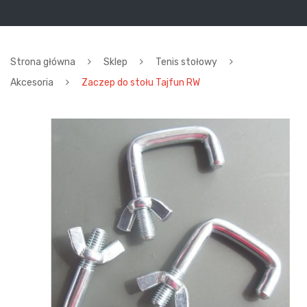
Strona główna
Sklep
Tenis stołowy
Akcesoria
Zaczep do stołu Tajfun RW