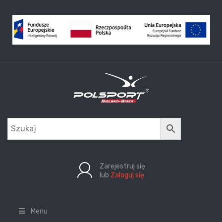
Zarejestruj się
lub
Zaloguj się
Menu