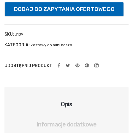
uch
DODAJ DO ZAPYTANIA OFERTOWEGO
ylna
spr
ężn
SKU:
3109
ow
KATEGORIA:
Zestawy do mini kosza
a
UDOSTĘPNIJ PRODUKT
Opis
Informacje dodatkowe