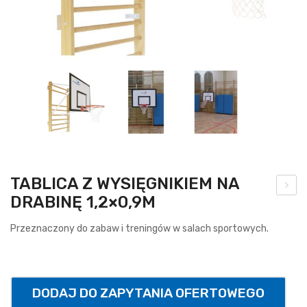
TABLICA Z WYSIĘGNIKIEM NA
DRABINĘ 1,2×0,9M
brę
cz
Przeznaczony do zabaw i treningów w salach sportowych.
do
kos
za
DODAJ DO ZAPYTANIA OFERTOWEGO
uch