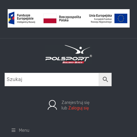
Zarejestruj się
lub
Zaloguj się
Menu