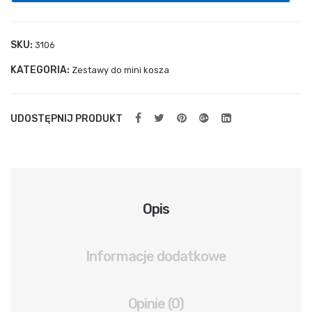
ylna
spr
SKU:
3106
ężn
KATEGORIA:
Zestawy do mini kosza
ow
a
UDOSTĘPNIJ PRODUKT
Opis
Informacje dodatkowe
Opinie (0)