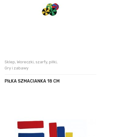
Sklep
,
Woreczki, szarfy, piłki
,
Gry i zabawy
PIŁKA SZMACIANKA 18 CM