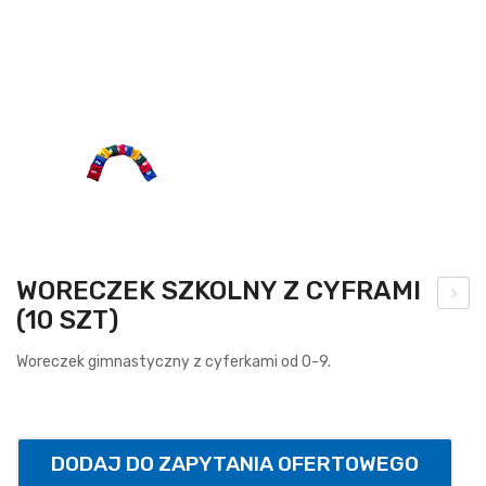
WORECZEK SZKOLNY Z CYFRAMI
(10 SZT)
brę
cz
Woreczek gimnastyczny z cyferkami od 0-9.
do
kos
za
DODAJ DO ZAPYTANIA OFERTOWEGO
uch