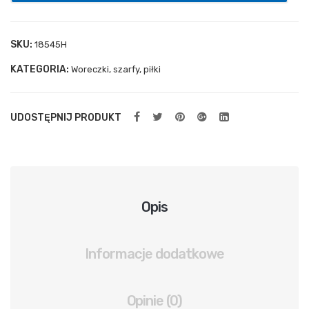
ylna
spr
SKU:
18545H
ężn
KATEGORIA:
Woreczki, szarfy, piłki
ow
a
UDOSTĘPNIJ PRODUKT
Opis
Informacje dodatkowe
Opinie (0)