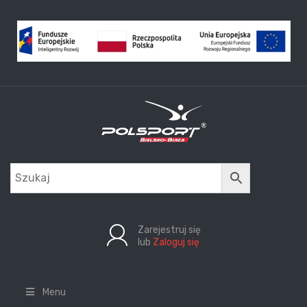
Zarejestruj się
lub
Zaloguj się
Menu