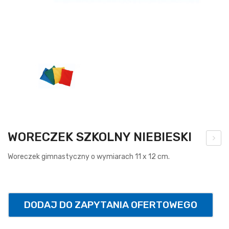
WORECZEK SZKOLNY NIEBIESKI
brę
Woreczek gimnastyczny o wymiarach 11 x 12 cm.
cz
do
kos
DODAJ DO ZAPYTANIA OFERTOWEGO
za
uch