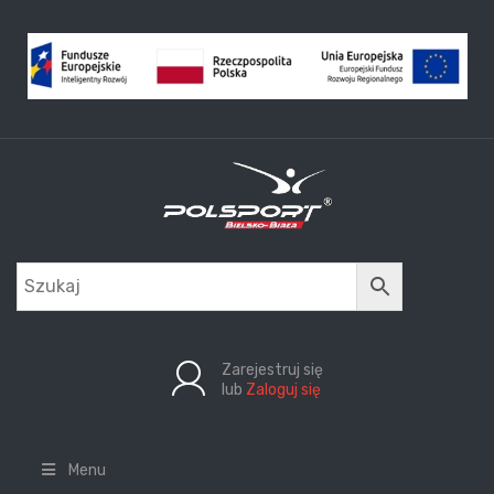
Zarejestruj się
lub
Zaloguj się
Menu