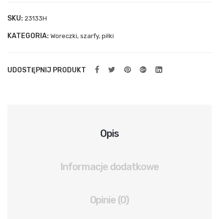
ylna
SKU:
23133H
spr
KATEGORIA:
ężn
Woreczki, szarfy, piłki
ow
a
UDOSTĘPNIJ PRODUKT
Opis
Informacje dodatkowe
Opinie (0)