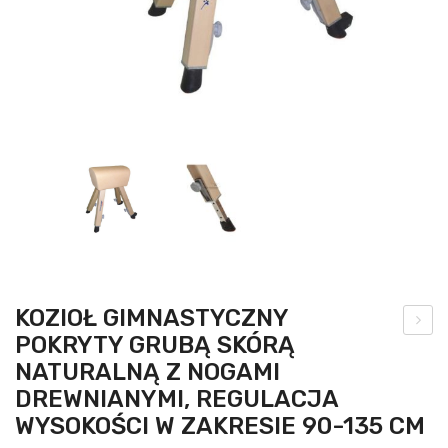
KOZIOŁ GIMNASTYCZNY
POKRYTY GRUBĄ SKÓRĄ
brę
NATURALNĄ Z NOGAMI
cz
DREWNIANYMI, REGULACJA
do
WYSOKOŚCI W ZAKRESIE 90-135 CM
kos