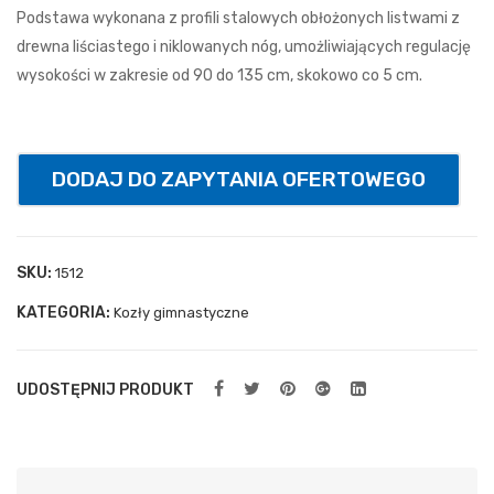
za
Podstawa wykonana z profili stalowych obłożonych listwami z
uch
drewna liściastego i niklowanych nóg, umożliwiających regulację
ylna
wysokości w zakresie od 90 do 135 cm, skokowo co 5 cm.
spr
ężn
ow
DODAJ DO ZAPYTANIA OFERTOWEGO
a
SKU:
1512
KATEGORIA:
Kozły gimnastyczne
UDOSTĘPNIJ PRODUKT