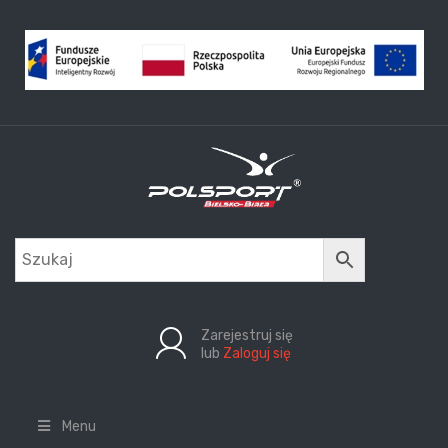
Zarejestruj się
lub
Zaloguj się
Menu