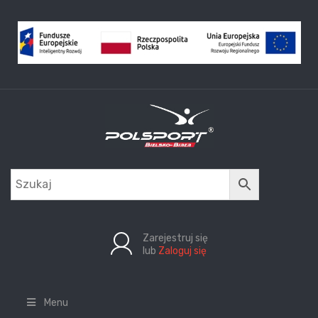
Zarejestruj się
lub
Zaloguj się
Menu