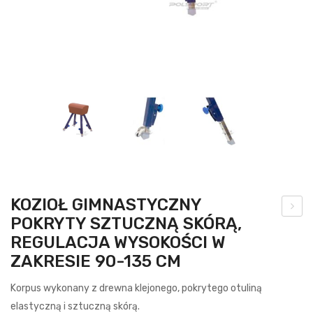
KOZIOŁ GIMNASTYCZNY
POKRYTY SZTUCZNĄ SKÓRĄ,
brę
REGULACJA WYSOKOŚCI W
cz
ZAKRESIE 90-135 CM
do
kos
Korpus wykonany z drewna klejonego, pokrytego otuliną
za
elastyczną i sztuczną skórą.