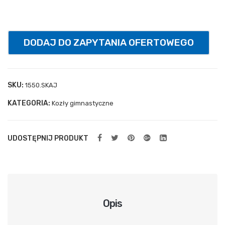
uch
ylna
spr
DODAJ DO ZAPYTANIA OFERTOWEGO
ężn
ow
a
SKU:
1550.SKAJ
KATEGORIA:
Kozły gimnastyczne
UDOSTĘPNIJ PRODUKT
Opis