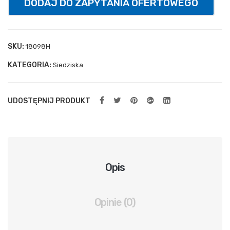
DODAJ DO ZAPYTANIA OFERTOWEGO
PE
4
mm
SKU:
18098H
,
KATEGORIA:
Siedziska
5×2
m,
gł.
UDOSTĘPNIJ PRODUKT
0,8
×1,5
m
Opis
Opinie (0)