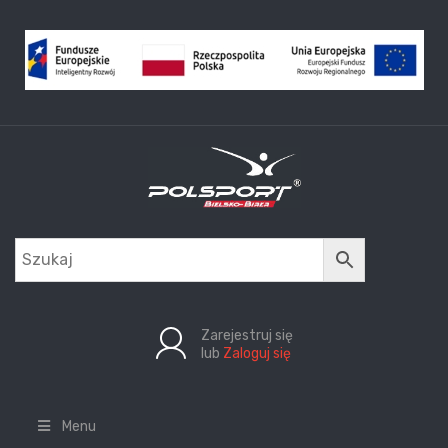
Zarejestruj się
lub
Zaloguj się
Menu