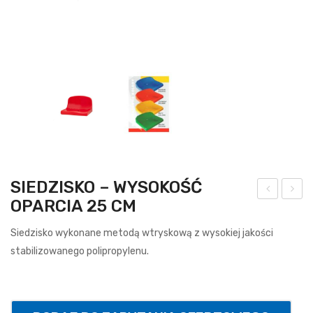
SIEDZISKO – WYSOKOŚĆ
OPARCIA 25 CM
ula
iatk
gu
a
Siedzisko wykonane metodą wtryskową z wysokiej jakości
mo
do
stabilizowanego polipropylenu.
wa
piłki
2
noż
kg
nej