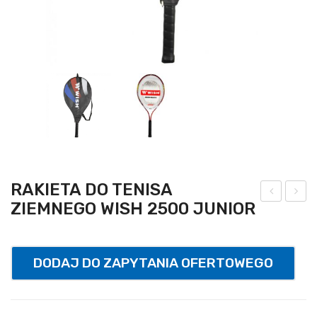
RAKIETA DO TENISA
ZIEMNEGO WISH 2500 JUNIOR
ach
wiz
ołek
dek
6
kulk
DODAJ DO ZAPYTANIA OFERTOWEGO
cm
ow
ziel
y
ony
plas