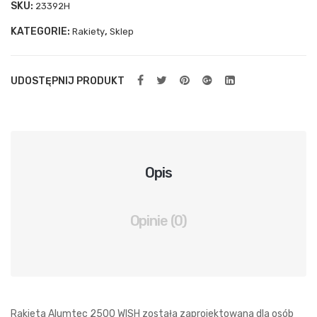
SKU:
23392H
tiko
KATEGORIE:
,
Rakiety
Sklep
wy
–
OS
UDOSTĘPNIJ PRODUKT
TAT
NIA
SZ
TU
Opis
KA
Opinie (0)
Rakieta Alumtec 2500 WISH została zaprojektowana dla osób