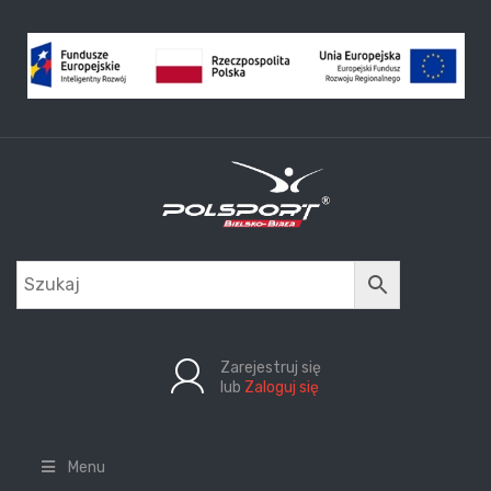
Zarejestruj się
lub
Zaloguj się
Menu