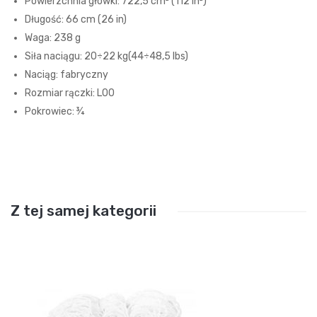
Powierzchnia główki: 722,5 cm² (112 in²)
Długość: 66 cm (26 in)
Waga: 238 g
Siła naciągu: 20÷22 kg(44÷48,5 lbs)
Naciąg: fabryczny
Rozmiar rączki: L00
Pokrowiec: ¾
Z tej samej kategorii