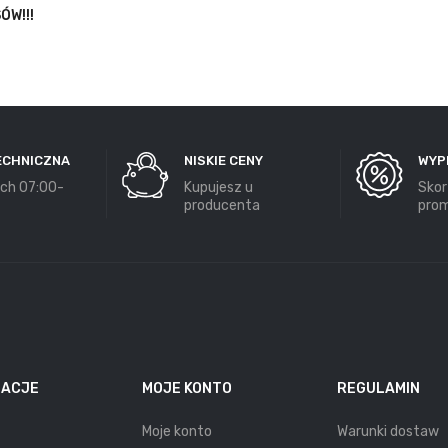
ÓW!!!
ECHNICZNA
NISKIE CENY
WYP
ch 07:00-
Kupujesz u
Skor
producenta
prom
MACJE
MOJE KONTO
REGULAMIN
Moje konto
Warunki dostaw