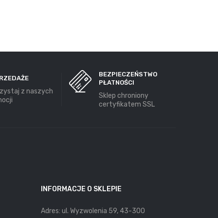
BEZPIECZEŃSTWO
RZEDAŻE
PŁATNOŚCI
zystaj z naszych
Sklep chroniony
ocji
certyfikatem SSL
INFORMACJE O SKLEPIE
Adres: ul. Wyzwolenia 59, 43-300