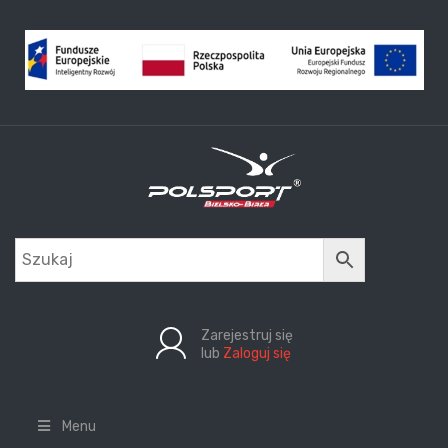
Zarejestruj się
lub
Zaloguj się
Menu