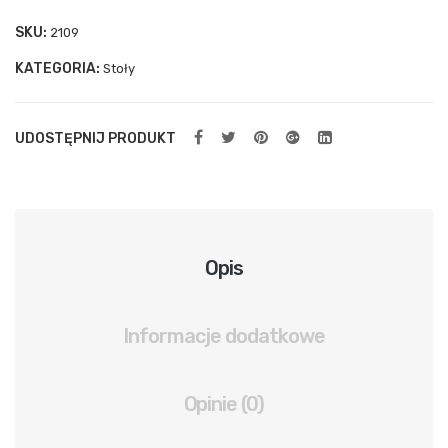
ylna
SKU:
2109
spr
KATEGORIA:
ężn
Stoły
ow
a
UDOSTĘPNIJ PRODUKT
Opis
Informacje dodatkowe
Opinie (0)