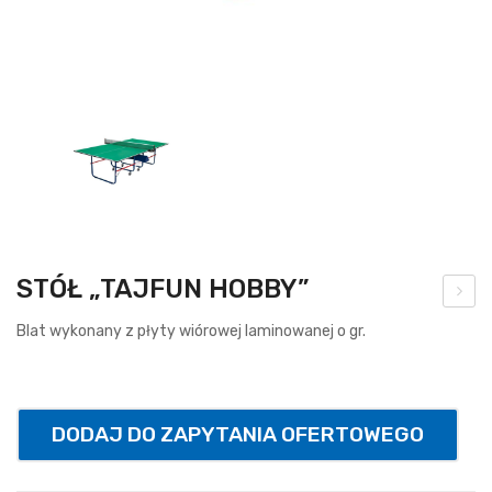
STÓŁ „TAJFUN HOBBY”
brę
Blat wykonany z płyty wiórowej laminowanej o gr.
cz
do
kos
DODAJ DO ZAPYTANIA OFERTOWEGO
za
uch