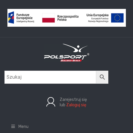
Zarejestruj się
lub
Zaloguj się
Menu