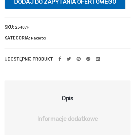
DODAJ DO ZAPYTANIA OFERTOWEGO
ylna
spr
ężn
SKU:
25407H
ow
KATEGORIA:
Rakietki
a
UDOSTĘPNIJ PRODUKT
Opis
Informacje dodatkowe