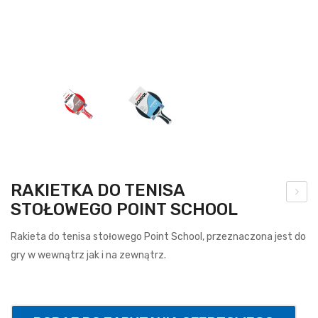
RAKIETKA DO TENISA
STOŁOWEGO POINT SCHOOL
brę
cz
Rakieta do tenisa stołowego Point School, przeznaczona jest do
do
gry w wewnątrz jak i na zewnątrz.
kos
za
uch