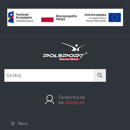
Zarejestruj się
lub
Zaloguj się
Menu