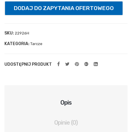
ylna
DODAJ DO ZAPYTANIA OFERTOWEGO
spr
ężn
ow
SKU:
22926H
a
KATEGORIA:
Tarcze
UDOSTĘPNIJ PRODUKT
Opis
Opinie (0)