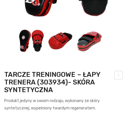
TARCZE TRENINGOWE – ŁAPY
TRENERA (303934)- SKÓRA
brę
SYNTETYCZNA
cz
do
Produkt jedyny w swoim rodzaju, wykonany ze skóry
kos
syntetycznej, wypełniony twardym regeneratem.
za
uch