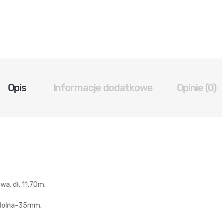
Opis
Informacje dodatkowe
Opinie (0)
wa, dł. 11,70m,
 dolna-35mm,