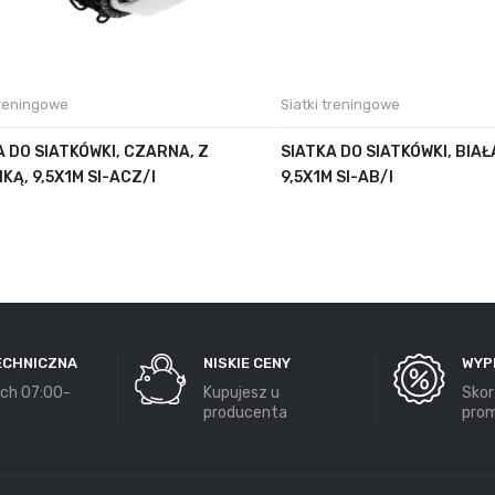
treningowe
Siatki treningowe
A DO SIATKÓWKI, CZARNA, Z
SIATKA DO SIATKÓWKI, BIAŁ
KĄ, 9,5X1M SI-ACZ/I
9,5X1M SI-AB/I
ECHNICZNA
NISKIE CENY
WYP
ch 07:00-
Kupujesz u
Skor
producenta
prom