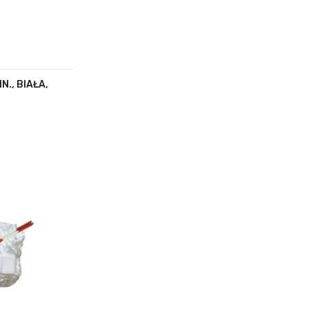
N., BIAŁA,