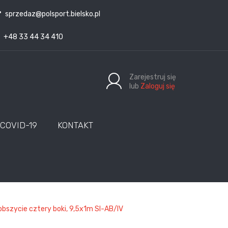
sprzedaz@polsport.bielsko.pl
+48 33 44 34 410
Zarejestruj się
lub
Zaloguj się
COVID-19
KONTAKT
 obszycie cztery boki, 9,5x1m SI-AB/IV