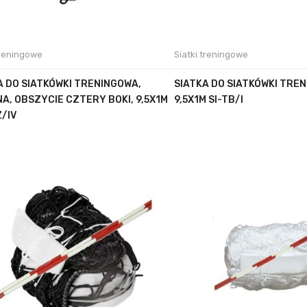
treningowe
Siatki treningowe
A DO SIATKÓWKI TRENINGOWA,
SIATKA DO SIATKÓWKI TRENI
A, OBSZYCIE CZTERY BOKI, 9,5X1M
9,5X1M SI-TB/I
Z/IV