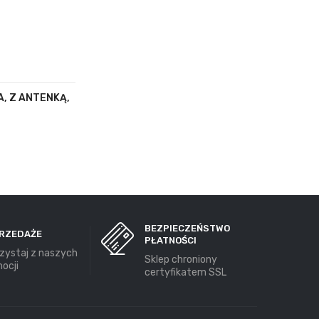
A, Z ANTENKĄ,
BEZPIECZEŃSTWO
RZEDAŻE
PŁATNOŚCI
zystaj z naszych
Sklep chroniony
ocji
certyfikatem SSL