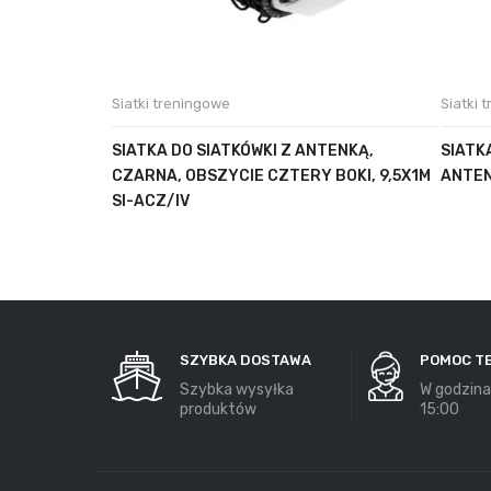
Siatki treningowe
Siatki 
SIATKA DO SIATKÓWKI Z ANTENKĄ,
SIATK
CZARNA, OBSZYCIE CZTERY BOKI, 9,5X1M
ANTEN
SI-ACZ/IV
SZYBKA DOSTAWA
POMOC T
Szybka wysyłka
W godzina
produktów
15:00