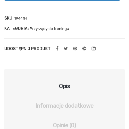
ylna
spr
SKU:
19441H
ężn
KATEGORIA:
Przyrządy do treningu
ow
a
UDOSTĘPNIJ PRODUKT
Opis
Informacje dodatkowe
Opinie (0)