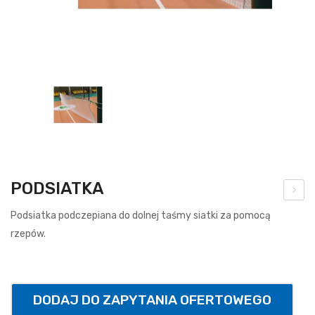
PODSIATKA
brę
Podsiatka podczepiana do dolnej taśmy siatki za pomocą
cz
rzepów.
do
kos
za
DODAJ DO ZAPYTANIA OFERTOWEGO
uch