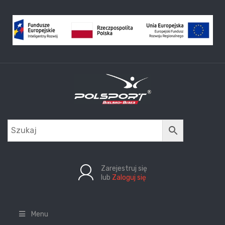
Zarejestruj się
lub
Zaloguj się
Menu