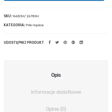
ylna
spr
SKU:
16683H/ 26785H
ężn
KATEGORIA:
Piłki męskie
ow
a
UDOSTĘPNIJ PRODUKT
Opis
Informacje dodatkowe
Opinie (0)