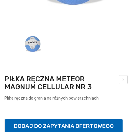
PIŁKA RĘCZNA METEOR
MAGNUM CELLULAR NR 3
brę
cz
Piłka ręczna do grania na różnych powierzchniach.
do
kos
za
DODAJ DO ZAPYTANIA OFERTOWEGO
uch