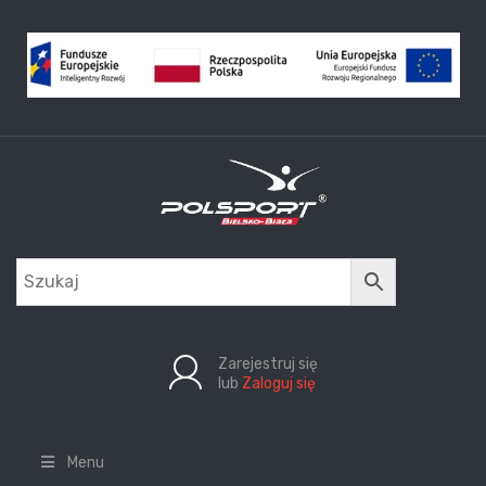
Zarejestruj się
lub
Zaloguj się
Menu