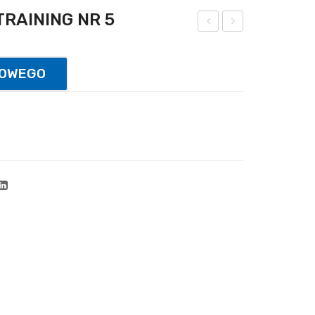
TRAINING NR 5
iłka
akie
do
tka
TOWEGO
siat
do
ków
teni
ki
sa
MO
stoł
LTE
.
N
POI
V5
NT
PC
KON
TR
A