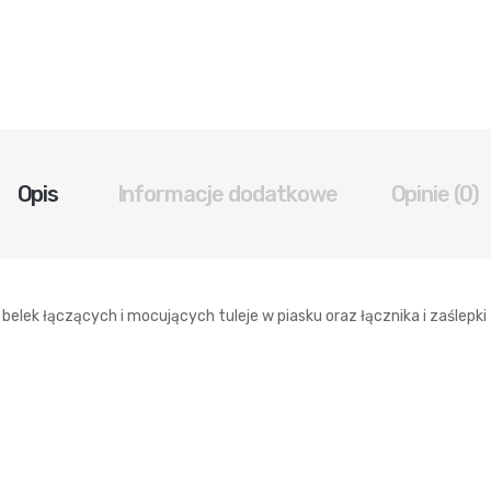
Opis
Informacje dodatkowe
Opinie (0)
lek łączących i mocujących tuleje w piasku oraz łącznika i zaślepki