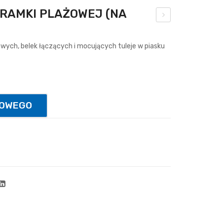
RAMKI PLAŻOWEJ (NA
brę
cz
ych, belek łączących i mocujących tuleje w piasku
do
kos
za
uch
TOWEGO
ylna
spr
ężn
ow
a