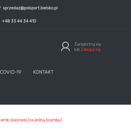
sprzedaz@polsport.bielsko.pl
+48 33 44 34 410
Zarejestruj się
lub
Zaloguj się
COVID-19
KONTAKT
amki plażowej (na jedną bramkę)