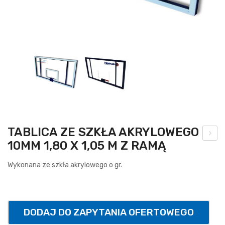
TABLICA ZE SZKŁA AKRYLOWEGO
10MM 1,80 X 1,05 M Z RAMĄ
brę
cz
Wykonana ze szkła akrylowego o gr.
do
kos
za
DODAJ DO ZAPYTANIA OFERTOWEGO
uch