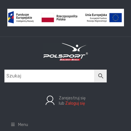
Zarejestruj się
lub
Zaloguj się
Menu