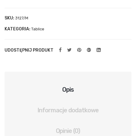
ylna
spr
SKU:
3127/M
ężn
KATEGORIA:
Tablice
ow
a
UDOSTĘPNIJ PRODUKT
Opis
Informacje dodatkowe
Opinie (0)