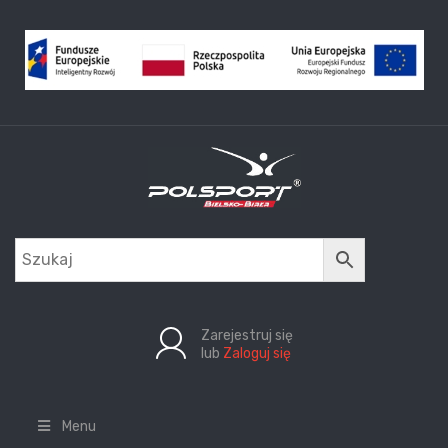
Zarejestruj się
lub
Zaloguj się
Menu