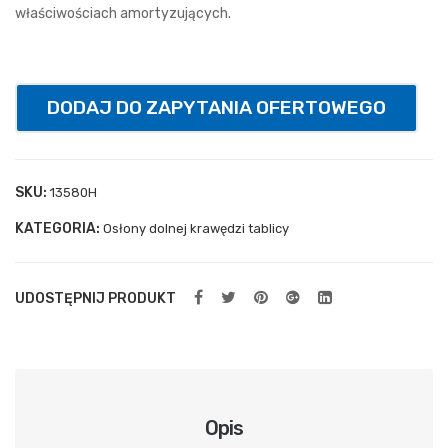
do
właściwościach amortyzujących.
kos
za
uch
DODAJ DO ZAPYTANIA OFERTOWEGO
ylna
spr
ężn
SKU:
13580H
ow
KATEGORIA:
Osłony dolnej krawędzi tablicy
a
UDOSTĘPNIJ PRODUKT
Opis