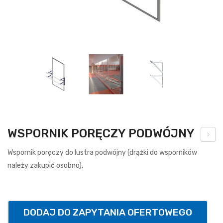
WSPORNIK PORĘCZY PODWÓJNY
brę
Wspornik poręczy do lustra podwójny (drążki do wsporników
cz
należy zakupić osobno).
do
kos
za
DODAJ DO ZAPYTANIA OFERTOWEGO
uch