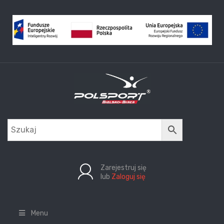
Zarejestruj się
lub
Zaloguj się
Menu