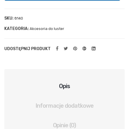
ylna
spr
SKU:
8140
ężn
KATEGORIA:
Akcesoria do luster
ow
a
UDOSTĘPNIJ PRODUKT
Opis
Informacje dodatkowe
Opinie (0)