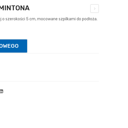
DMINTONA
brę
 o szerokości 5 cm, mocowane szpilkami do podłoża.
cz
do
kos
TOWEGO
za
uch
ylna
spr
ężn
ow
a