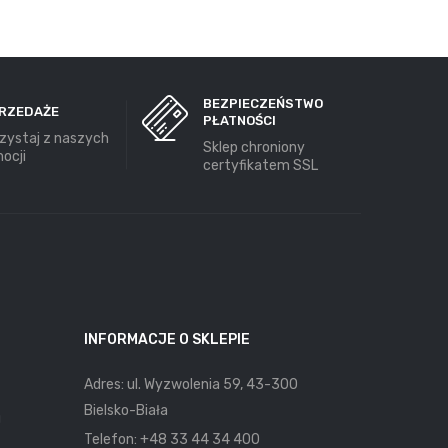
BEZPIECZEŃSTWO
RZEDAŻE
PŁATNOŚCI
zystaj z naszych
Sklep chroniony
ocji
certyfikatem SSL
INFORMACJE O SKLEPIE
Adres: ul. Wyzwolenia 59, 43-300
Bielsko-Biała
u
Telefon:
+48 33 44 34 400