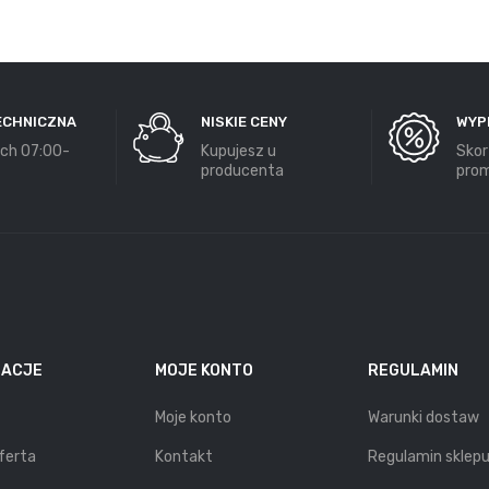
ECHNICZNA
NISKIE CENY
WYP
ch 07:00-
Kupujesz u
Skor
producenta
prom
MACJE
MOJE KONTO
REGULAMIN
Moje konto
Warunki dostaw
ferta
Kontakt
Regulamin sklep