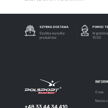
SZYBKA DOSTAWA
POMOC T
Szybka wysyłka
W godzina
produktów
15:00
INFOR
O nas
Nasza o
+48 33 44 34 410