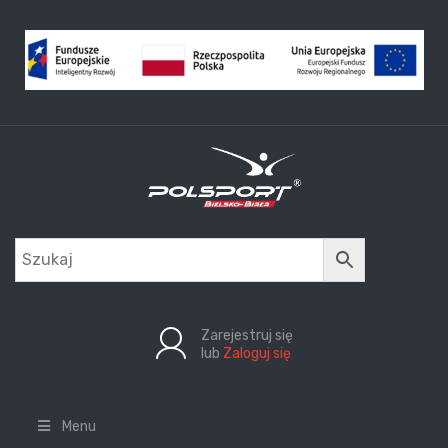
Zarejestruj się
lub
Zaloguj się
Menu