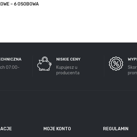
OWE – 6 OSOBOWA
ECHNICZNA
NISKIE CENY
WYP
ch 07:00-
Kupujesz u
Skor
producenta
prom
MACJE
MOJE KONTO
REGULAMIN