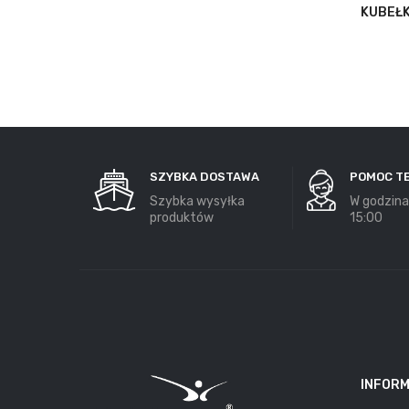
KUBEŁK
SZYBKA DOSTAWA
POMOC T
Szybka wysyłka
W godzina
produktów
15:00
INFOR