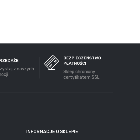
BEZPIECZEŃSTWO
RZEDAŻE
PŁATNOŚCI
zystaj z naszych
Sklep chroniony
ocji
certyfikatem SSL
INFORMACJE O SKLEPIE