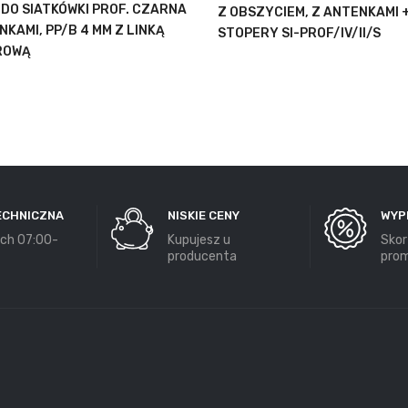
 DO SIATKÓWKI PROF. CZARNA
Z OBSZYCIEM, Z ANTENKAMI 
NKAMI, PP/B 4 MM Z LINKĄ
STOPERY SI-PROF/IV/II/S
ROWĄ
ECHNICZNA
NISKIE CENY
WYP
ch 07:00-
Kupujesz u
Skor
producenta
prom