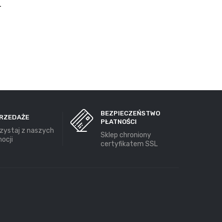
+
BEZPIECZEŃSTWO
RZEDAŻE
PŁATNOŚCI
zystaj z naszych
Sklep chroniony
ocji
certyfikatem SSL