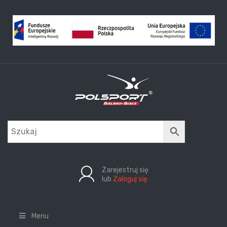
Zarejestruj się
lub
Zaloguj się
Menu