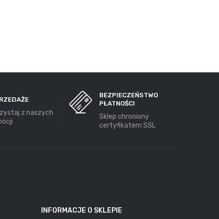
BEZPIECZEŃSTWO
RZEDAŻE
PŁATNOŚCI
zystaj z naszych
Sklep chroniony
ocji
certyfikatem SSL
INFORMACJE O SKLEPIE