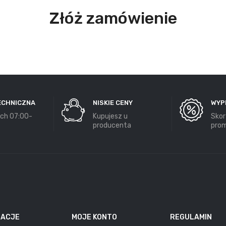
Złóż zamówienie
ECHNICZNA
NISKIE CENY
WYP
ch 07:00-
Kupujesz u
Skor
producenta
prom
MACJE
MOJE KONTO
REGULAMIN