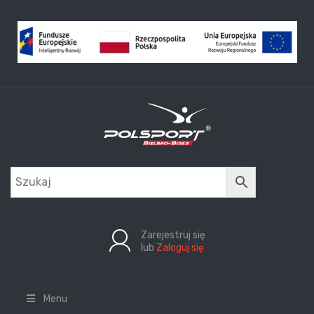
Zarejestruj się
lub
Zaloguj się
Menu