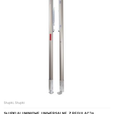
Słupki
,
Słupki
SŁUPKI ALUMINIOWE, UNIWERSALNE, Z REGULACJĄ